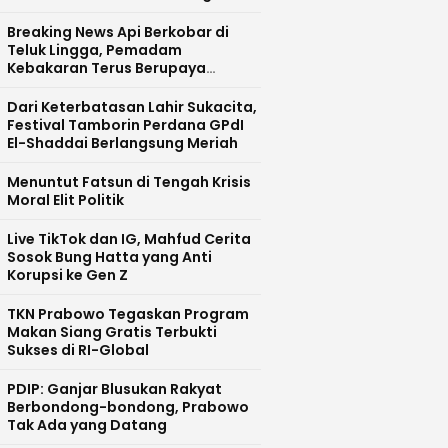
Polres Palopo
Breaking News Api Berkobar di
Teluk Lingga, Pemadam
Kebakaran Terus Berupaya
Mengendalikan Situasi
‎Dari Keterbatasan Lahir Sukacita,
Festival Tamborin Perdana GPdI
El-Shaddai Berlangsung Meriah
Menuntut Fatsun di Tengah Krisis
Moral Elit Politik
Live TikTok dan IG, Mahfud Cerita
Sosok Bung Hatta yang Anti
Korupsi ke Gen Z
TKN Prabowo Tegaskan Program
Makan Siang Gratis Terbukti
Sukses di RI-Global
PDIP: Ganjar Blusukan Rakyat
Berbondong-bondong, Prabowo
Tak Ada yang Datang