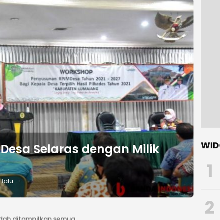
WID
esa Selaras dengan Milik
1
 lalu
2
dah ditampilkan semua