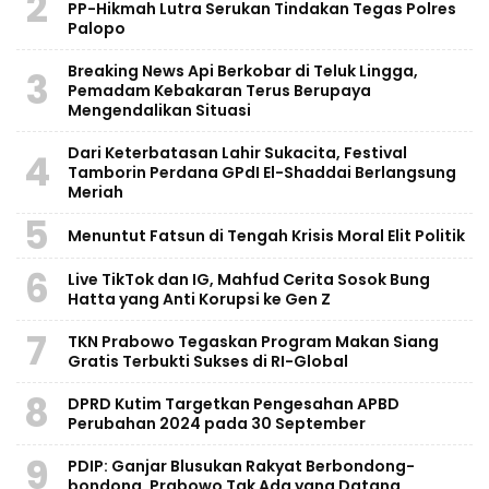
2
PP-Hikmah Lutra Serukan Tindakan Tegas Polres
Palopo
Breaking News Api Berkobar di Teluk Lingga,
3
Pemadam Kebakaran Terus Berupaya
Mengendalikan Situasi
‎Dari Keterbatasan Lahir Sukacita, Festival
4
Tamborin Perdana GPdI El-Shaddai Berlangsung
Meriah
5
Menuntut Fatsun di Tengah Krisis Moral Elit Politik
6
Live TikTok dan IG, Mahfud Cerita Sosok Bung
Hatta yang Anti Korupsi ke Gen Z
7
TKN Prabowo Tegaskan Program Makan Siang
Gratis Terbukti Sukses di RI-Global
8
DPRD Kutim Targetkan Pengesahan APBD
Perubahan 2024 pada 30 September
9
PDIP: Ganjar Blusukan Rakyat Berbondong-
bondong, Prabowo Tak Ada yang Datang