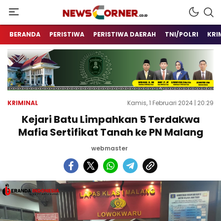
Kabar Informasi Terkini
Newscorner.co.id
BERANDA
PERISTIWA
PERISTIWA DAERAH
TNI/POLRI
KRI
KRIMINAL
Kamis, 1 Februari 2024 | 20:29
Kejari Batu Limpahkan 5 Terdakwa
Mafia Sertifikat Tanah ke PN Malang
webmaster